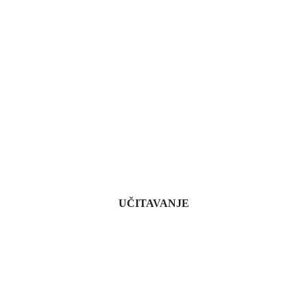
chat_bubble
1 Komentar
POPULARNI ČLANCI
UČITAVANJE
Prognoza cene zlata za 2023. godinu
goldenspace
oktobar 9, 2022
SKORAŠNJI ČLANCI