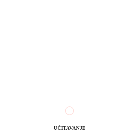
Cene zlata i njihovo kretanje Zapad-Istok
goldenspace
januar 3, 2022
UČITAVANJE
Cene zlata i srebra u porastu 2023. godine
goldenspace
februar 2, 2023